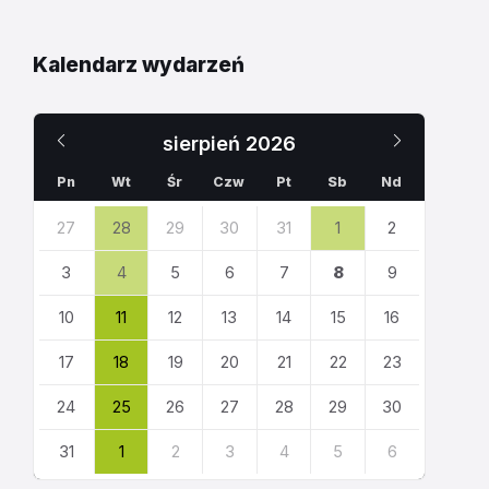
Kalendarz wydarzeń
Poprzedni
Następn
sierpień
2026
miesiąc
miesiąc
Pn
Wt
Śr
Czw
Pt
Sb
Nd
Pomiń
27
28
29
30
31
1
2
dni
kalendarza
3
4
5
6
7
8
9
10
11
12
13
14
15
16
17
18
19
20
21
22
23
24
25
26
27
28
29
30
31
1
2
3
4
5
6
Powrót