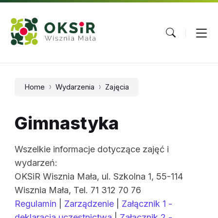
Skip
Skip
Skip
to
to
to
content
main
footer
navigation
Home
Wydarzenia
Zajęcia
Gimnastyka
Wszelkie informacje dotyczące zajęć i
wydarzeń:
OKSiR Wisznia Mała, ul. Szkolna 1, 55-114
Wisznia Mała, Tel. 71 312 70 76
Regulamin
|
Zarządzenie
|
Załącznik 1 -
deklaracja uczestnictwa
|
Załącznik 2 -