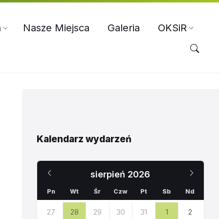
a
Nasze Miejsca
Galeria
OKSiR
Kalendarz wydarzeń
Poprzedni
Nast
sierpień
2026
miesiąc
miesi
Pn
Wt
Śr
Czw
Pt
Sb
Nd
Pomiń
27
28
29
30
31
1
2
dni