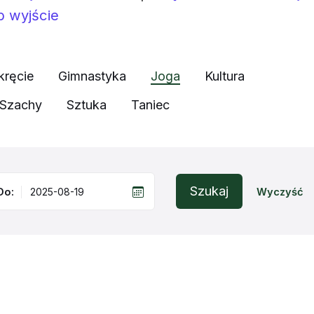
b wyjście
kręcie
Gimnastyka
Joga
Kultura
Szachy
Sztuka
Taniec
Szukaj
Do:
Wyczyść