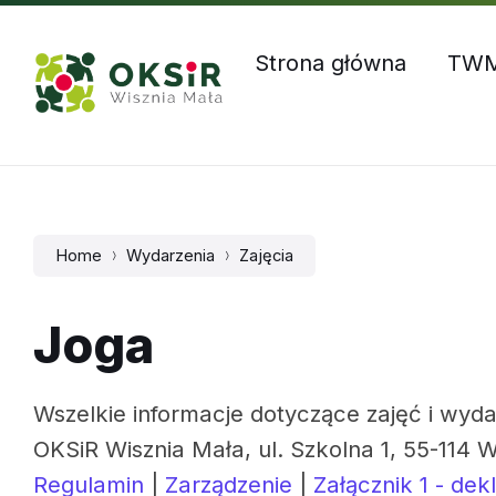
Skip
Skip
Skip
Godziny otwarcia: Pn – Czw: 8:00 – 16:00, Pt: 8:00 – 1
to
to
to
content
main
footer
Strona główna
TW
navigation
Home
Wydarzenia
Zajęcia
Joga
Wszelkie informacje dotyczące zajęć i wyda
OKSiR Wisznia Mała, ul. Szkolna 1, 55-114 W
Regulamin
|
Zarządzenie
|
Załącznik 1 - dek