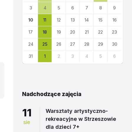
kalendarza
3
4
5
6
7
8
9
10
11
12
13
14
15
16
17
18
19
20
21
22
23
24
25
26
27
28
29
30
31
1
2
3
4
5
6
Powrót
do
kalendarza
Nadchodzące zajęcia
11
Warsztaty artystyczno-
rekreacyjne w Strzeszowie
sie
dla dzieci 7+