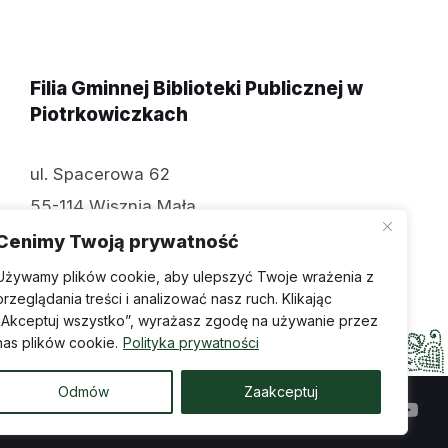
Filia Gminnej Biblioteki Publicznej w
Piotrkowiczkach
ul. Spacerowa 62
55-114 Wisznia Mała
tel: 071 312 70 74
Cenimy Twoją prywatność
Używamy plików cookie, aby ulepszyć Twoje wrażenia z
przeglądania treści i analizować nasz ruch. Klikając
„Akceptuj wszystko”, wyrażasz zgodę na używanie przez
nas plików cookie.
Polityka prywatności
Odmów
Zaakceptuj
ępności
Wykonanie: creosoft.pl