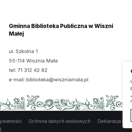
Gminna Biblioteka Publiczna w Wiszni
Małej
ul. Szkolna 1
55-114 Wisznia Mała
tel: 71 312 42 82
e-mail: biblioteka@wiszniamala.pl
rywatności
Ochrona danych osobowych
Deklaracja dost
j