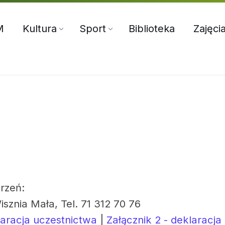
5:00
71 312 70 76
oksir@wiszniamala.pl
M
Kultura
Sport
Biblioteka
Zajęci
rzeń:
isznia Mała, Tel. 71 312 70 76
laracja uczestnictwa
|
Załącznik 2 - deklaracja