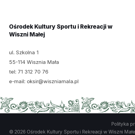
Ośrodek Kultury Sportu i Rekreacji w
Wiszni Małej
ul. Szkolna 1
55-114 Wisznia Mała
tel: 71 312 70 76
e-mail: oksir@wiszniamala.pl
Polityka p
© 2026 Ośrodek Kultury Sportu i Rekreacji w Wiszni Małe