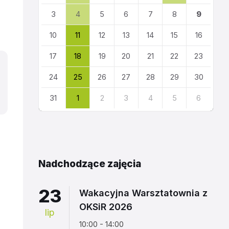
kalendarza
3
4
5
6
7
8
9
10
11
12
13
14
15
16
17
18
19
20
21
22
23
24
25
26
27
28
29
30
31
1
2
3
4
5
6
Powrót
do
kalendarza
Nadchodzące zajęcia
23
Wakacyjna Warsztatownia z
OKSiR 2026
lip
10:00 - 14:00