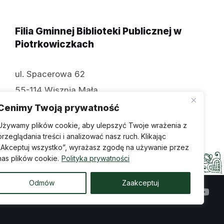
Filia Gminnej Biblioteki Publicznej w
Piotrkowiczkach
ul. Spacerowa 62
55-114 Wisznia Mała
tel: 071 312 70 74
Cenimy Twoją prywatność
Używamy plików cookie, aby ulepszyć Twoje wrażenia z
przeglądania treści i analizować nasz ruch. Klikając
„Akceptuj wszystko”, wyrażasz zgodę na używanie przez
nas plików cookie.
Polityka prywatności
Odmów
Zaakceptuj
ępności
Wykonanie: creosoft.pl