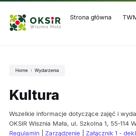
Skip
Skip
Skip
Godziny otwarcia: Pn – Czw: 8:00 – 16:00, Pt: 8:00 – 1
to
to
to
content
main
footer
Strona główna
TW
navigation
Home
Wydarzenia
Kultura
Wszelkie informacje dotyczące zajęć i wyda
OKSiR Wisznia Mała, ul. Szkolna 1, 55-114 W
Regulamin
|
Zarządzenie
|
Załącznik 1 - dek