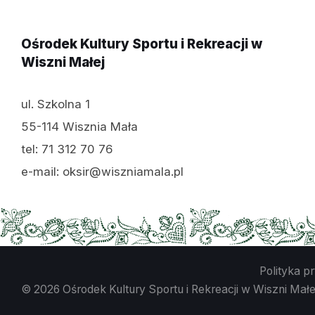
Ośrodek Kultury Sportu i Rekreacji w
Wiszni Małej
ul. Szkolna 1
55-114 Wisznia Mała
tel: 71 312 70 76
e-mail: oksir@wiszniamala.pl
Polityka p
© 2026 Ośrodek Kultury Sportu i Rekreacji w Wiszni Małe