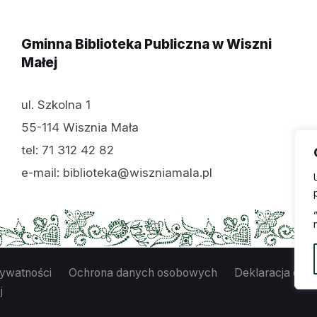
Gminna Biblioteka Publiczna w Wiszni
Małej
ul. Szkolna 1
55-114 Wisznia Mała
tel: 71 312 42 82
e-mail: biblioteka@wiszniamala.pl
rywatności
Ochrona danych osobowych
Deklaracja dost
j