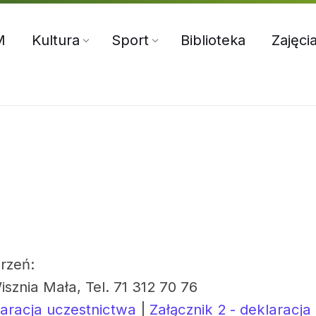
5:00
71 312 70 76
oksir@wiszniamala.pl
M
Kultura
Sport
Biblioteka
Zajęci
rzeń:
isznia Mała, Tel. 71 312 70 76
laracja uczestnictwa
|
Załącznik 2 - deklaracja