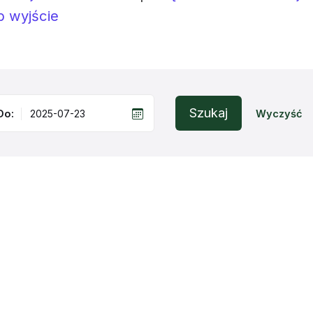
b wyjście
Szukaj
Do:
Wyczyść