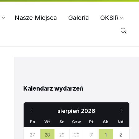
a
Nasze Miejsca
Galeria
OKSiR
Kalendarz wydarzeń
Poprzedni
Nast
sierpień
2026
miesiąc
miesi
Pn
Wt
Śr
Czw
Pt
Sb
Nd
Pomiń
27
28
29
30
31
1
2
dni