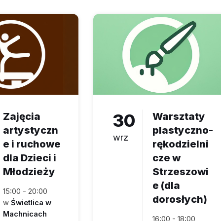
Zajęcia
30
Warsztaty
artystyczn
plastyczno-
wrz
e i ruchowe
rękodzielni
dla Dzieci i
cze w
Młodzieży
Strzeszowi
e (dla
15:00 - 20:00
dorosłych)
w
Świetlica w
Machnicach
16:00 - 18:00