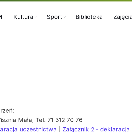
5:00
71 312 70 76
oksir@wiszniamala.pl
M
Kultura
Sport
Biblioteka
Zajęci
rzeń:
isznia Mała, Tel. 71 312 70 76
laracja uczestnictwa
|
Załącznik 2 - deklaracja