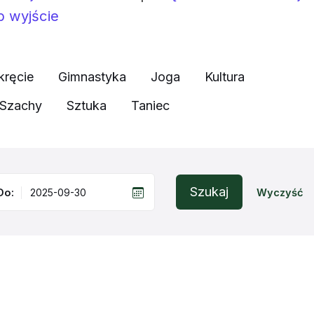
b wyjście
kręcie
Gimnastyka
Joga
Kultura
Szachy
Sztuka
Taniec
Szukaj
Do:
Wyczyść