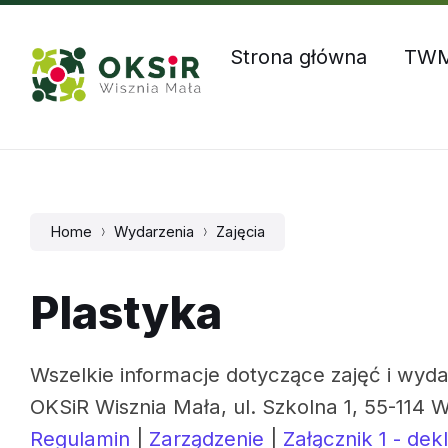
Skip
Skip
Skip
Godziny otwarcia: Pn – Czw: 8:00 – 16:00, Pt: 8:00 – 1
to
to
to
content
main
footer
Strona główna
TW
navigation
Home
Wydarzenia
Zajęcia
Plastyka
Wszelkie informacje dotyczące zajęć i wyda
OKSiR Wisznia Mała, ul. Szkolna 1, 55-114 W
Regulamin
|
Zarządzenie
|
Załącznik 1 - dek