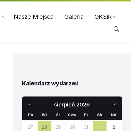
a
Nasze Miejsca
Galeria
OKSiR
Kalendarz wydarzeń
Poprzedni
Nast
sierpień
2026
miesiąc
miesi
Pn
Wt
Śr
Czw
Pt
Sb
Nd
Pomiń
27
28
29
30
31
1
2
dni