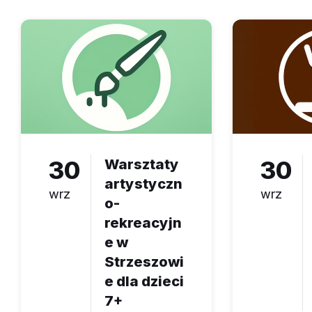
30
Warsztaty
30
artystyczn
wrz
wrz
o-
rekreacyjn
e w
Strzeszowi
e dla dzieci
7+