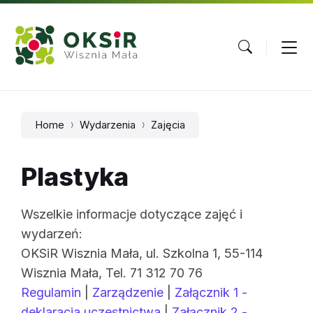
Skip
Skip
Skip
to
to
to
content
main
footer
navigation
Home
Wydarzenia
Zajęcia
Plastyka
Wszelkie informacje dotyczące zajęć i
wydarzeń:
OKSiR Wisznia Mała, ul. Szkolna 1, 55-114
Wisznia Mała, Tel. 71 312 70 76
Regulamin
|
Zarządzenie
|
Załącznik 1 -
deklaracja uczestnictwa
|
Załącznik 2 -