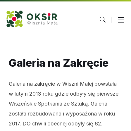
Skip
Skip
Skip
to
to
to
content
main
footer
navigation
Galeria na Zakręcie
Galeria na zakręcie w Wiszni Małej powstała
w lutym 2013 roku gdzie odbyły się pierwsze
Wiszeńskie Spotkania ze Sztuką. Galeria
została rozbudowana i wyposażona w roku
2017. DO chwili obecnej odbyły się 82.