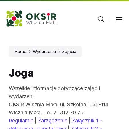
Skip
Skip
Skip
to
to
to
content
main
footer
navigation
Home
Wydarzenia
Zajęcia
Joga
Wszelkie informacje dotyczące zajęć i
wydarzeń:
OKSiR Wisznia Mała, ul. Szkolna 1, 55-114
Wisznia Mała, Tel. 71 312 70 76
Regulamin
|
Zarządzenie
|
Załącznik 1 -
deklaracja uczestnictwa
|
Załącznik 2 -