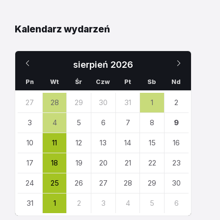
Kalendarz wydarzeń
Poprzedni
Następn
sierpień
2026
miesiąc
miesiąc
Pn
Wt
Śr
Czw
Pt
Sb
Nd
Pomiń
27
28
29
30
31
1
2
dni
kalendarza
3
4
5
6
7
8
9
10
11
12
13
14
15
16
17
18
19
20
21
22
23
24
25
26
27
28
29
30
31
1
2
3
4
5
6
Powrót