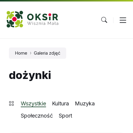
Skip
Skip
Skip
to
to
to
content
main
footer
navigation
Home
Galeria zdjęć
dożynki
Wszystkie
Kultura
Muzyka
Społeczność
Sport