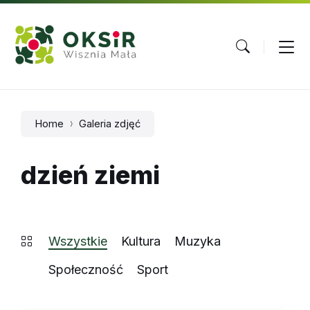
Skip
Skip
Skip
to
to
to
content
main
footer
navigation
Home
Galeria zdjęć
dzień ziemi
Wszystkie
Kultura
Muzyka
Społeczność
Sport