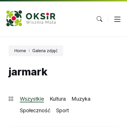
Skip
Skip
Skip
to
to
to
content
main
footer
navigation
Home
Galeria zdjęć
jarmark
Wszystkie
Kultura
Muzyka
Społeczność
Sport