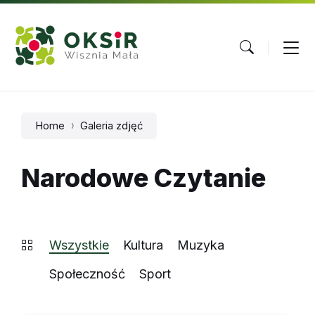
Skip
Skip
Skip
to
to
to
content
main
footer
navigation
Home
Galeria zdjęć
Narodowe Czytanie
Wszystkie
Kultura
Muzyka
Społeczność
Sport