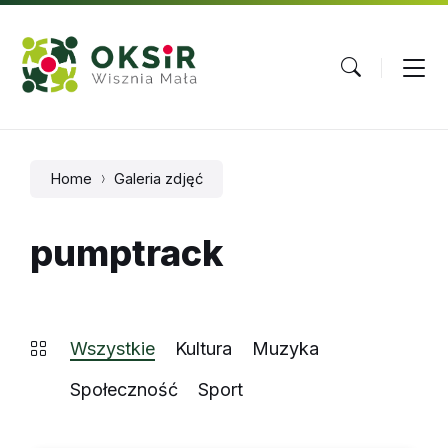
Skip
Skip
Skip
to
to
to
content
main
footer
navigation
Home
Galeria zdjęć
pumptrack
Wszystkie
Kultura
Muzyka
Społeczność
Sport