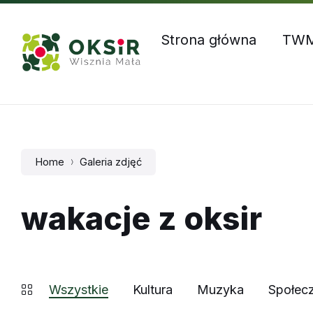
Skip
Skip
Skip
Godziny otwarcia: Pn – Czw: 8:00 – 16:00, Pt: 8:00 – 1
to
to
to
content
main
footer
Strona główna
TW
navigation
Home
Galeria zdjęć
wakacje z oksir
Wszystkie
Kultura
Muzyka
Społec