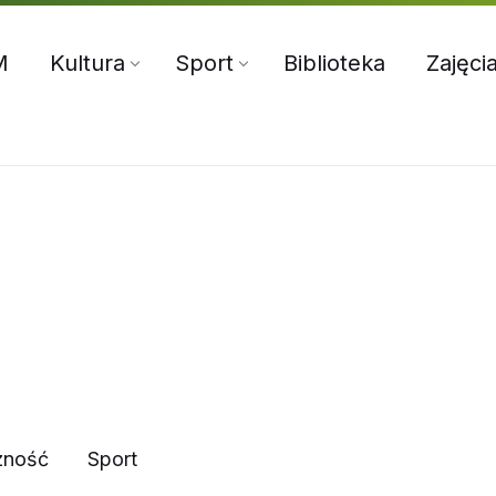
5:00
71 312 70 76
oksir@wiszniamala.pl
M
Kultura
Sport
Biblioteka
Zajęci
zność
Sport