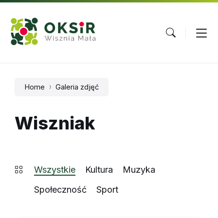
Skip
Skip
Skip
to
to
to
content
main
footer
navigation
Home
Galeria zdjęć
Wiszniak
Wszystkie
Kultura
Muzyka
Społeczność
Sport