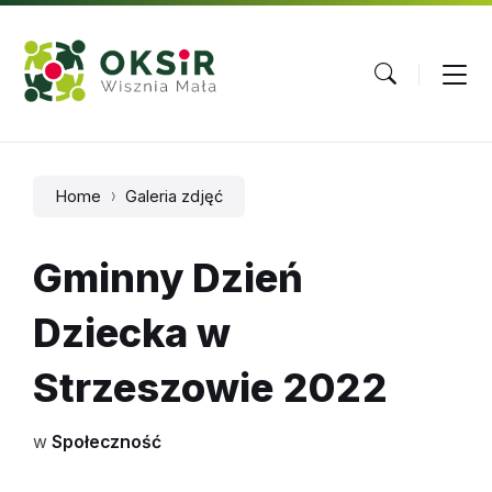
Skip
Skip
Skip
to
to
to
content
main
footer
navigation
Home
Galeria zdjęć
Gminny Dzień
Dziecka w
Strzeszowie 2022
w
Społeczność