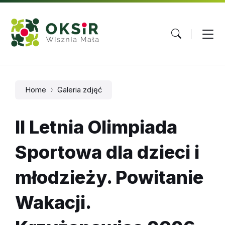
Skip
Skip
Skip
to
to
to
content
main
footer
navigation
Home
Galeria zdjęć
II Letnia Olimpiada
Sportowa dla dzieci i
młodzieży. Powitanie
Wakacji.