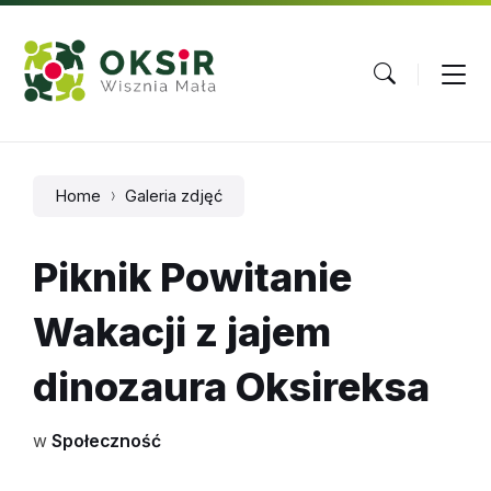
Skip
Skip
Skip
to
to
to
content
main
footer
navigation
Home
Galeria zdjęć
Piknik Powitanie
Wakacji z jajem
dinozaura Oksireksa
w
Społeczność