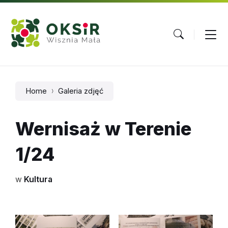
Skip
Skip
Skip
to
to
to
content
main
footer
navigation
Home
Galeria zdjęć
Wernisaż w Terenie
1/24
w
Kultura