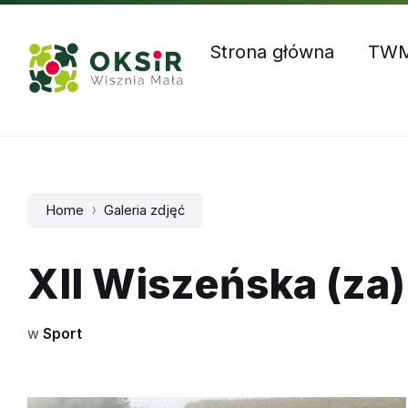
Skip
Skip
Skip
Godziny otwarcia: Pn – Czw: 8:00 – 16:00, Pt: 8:00 – 1
to
to
to
content
main
footer
Strona główna
TW
navigation
Home
Galeria zdjęć
XII Wiszeńska (za
w
Sport