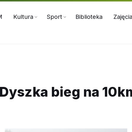
5:00
71 312 70 76
oksir@wiszniamala.pl
M
Kultura
Sport
Biblioteka
Zajęci
)Dyszka bieg na 10k