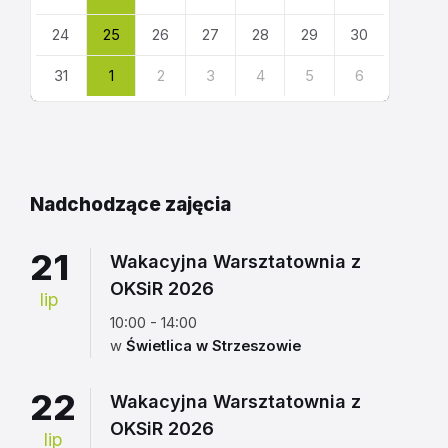
24
25
26
27
28
29
30
31
1
2
3
4
5
6
Powrót
do
kalendarza
Nadchodzące zajęcia
21
Wakacyjna Warsztatownia z
OKSiR 2026
lip
10:00 - 14:00
w
Świetlica w Strzeszowie
22
Wakacyjna Warsztatownia z
OKSiR 2026
lip