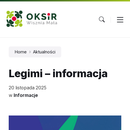
Skip
Skip
Skip
to
to
to
content
main
footer
navigation
Home
Aktualności
Legimi – informacja
20 listopada 2025
w
Informacje