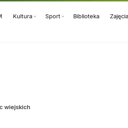
5:00
71 312 70 76
oksir@wiszniamala.pl
M
Kultura
Sport
Biblioteka
Zajęci
ic wiejskich