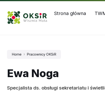
Skip
Skip
Skip
Godziny otwarcia: Pn – Czw: 8:00 – 16:00, Pt: 8:00 – 1
to
to
to
content
main
footer
Strona główna
TW
navigation
Home
Pracownicy OKSiR
Ewa Noga
Specjalista ds. obsługi sekretariatu i świetl