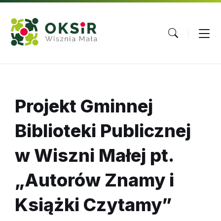
Skip
Skip
Skip
to
to
to
content
main
footer
navigation
Projekt Gminnej
Biblioteki Publicznej
w Wiszni Małej pt.
„Autorów Znamy i
Książki Czytamy”