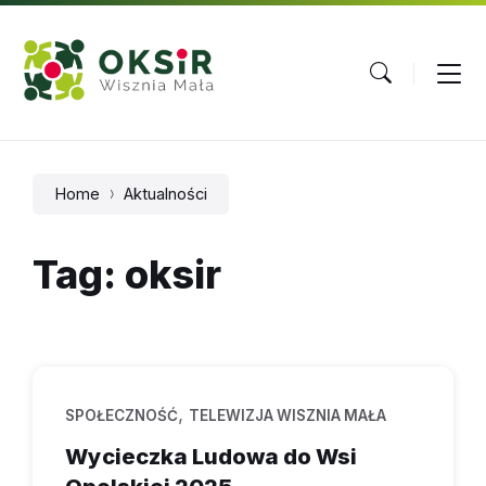
Skip
Skip
Skip
to
to
to
content
main
footer
navigation
Home
Aktualności
Tag: oksir
,
SPOŁECZNOŚĆ
TELEWIZJA WISZNIA MAŁA
Wycieczka Ludowa do Wsi