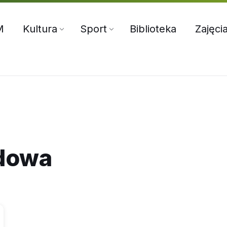
5:00
71 312 70 76
oksir@wiszniamala.pl
M
Kultura
Sport
Biblioteka
Zajęci
udowa