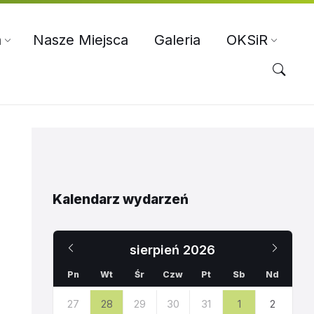
a
Nasze Miejsca
Galeria
OKSiR
Kalendarz wydarzeń
Poprzedni
Nast
sierpień
2026
miesiąc
miesi
Pn
Wt
Śr
Czw
Pt
Sb
Nd
Pomiń
27
28
29
30
31
1
2
dni