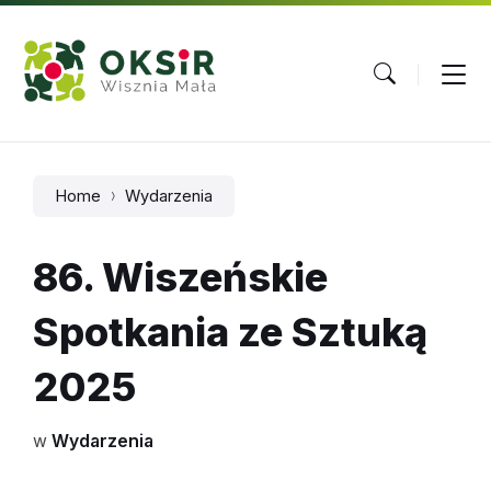
Skip
Skip
Skip
to
to
to
content
main
footer
navigation
Home
Wydarzenia
86. Wiszeńskie
Spotkania ze Sztuką
2025
w
Wydarzenia