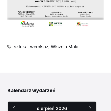
sztuka
,
wernisaż
,
Wisznia Mała
Kalendarz wydarzeń
Poprzedni
Następn
sierpień
2026