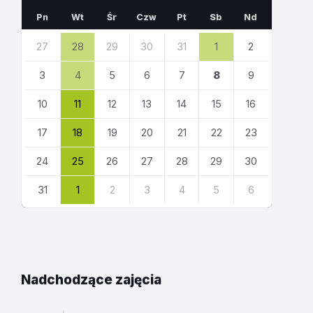
miesiąc
miesiąc
Pn
Wt
Śr
Czw
Pt
Sb
Nd
Pomiń
27
28
29
30
31
1
2
dni
kalendarza
3
4
5
6
7
8
9
10
11
12
13
14
15
16
17
18
19
20
21
22
23
24
25
26
27
28
29
30
31
1
2
3
4
5
6
Powrót
do
kalendarza
Nadchodzące zajęcia