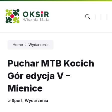
Skip
Skip
Skip
to
to
to
content
main
footer
navigation
Home
Wydarzenia
Puchar MTB Kocich
Gór edycja V –
Mienice
w
Sport
,
Wydarzenia