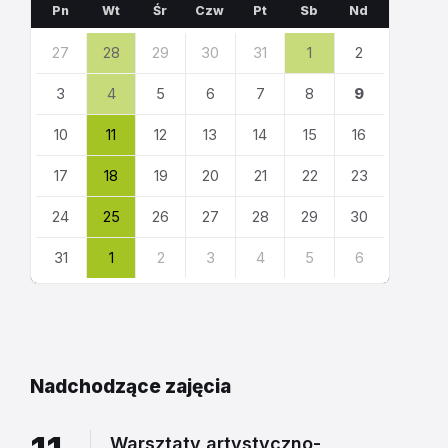
miesiąc
miesiąc
Pn
Wt
Śr
Czw
Pt
Sb
Nd
Pomiń
27
28
29
30
31
1
2
dni
kalendarza
3
4
5
6
7
8
9
10
11
12
13
14
15
16
17
18
19
20
21
22
23
24
25
26
27
28
29
30
31
1
2
3
4
5
6
Powrót
do
kalendarza
Nadchodzące zajęcia
Warsztaty artystyczno-