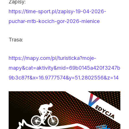
Zapisy:
https://time-sport.pl/zapisy-19-04-2026-
puchar-mtb-kocich-gor-2026-mienice
Trasa:
https://mapy.com/pl/turisticka?moje-
mapy&cat=aktivity&mid=69b0145a420f3247b
9b3c87f&x=16.9777574&y=51.2802556&z=14