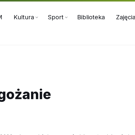
5:00
71 312 70 76
oksir@wiszniamala.pl
M
Kultura
Sport
Biblioteka
Zajęci
gożanie