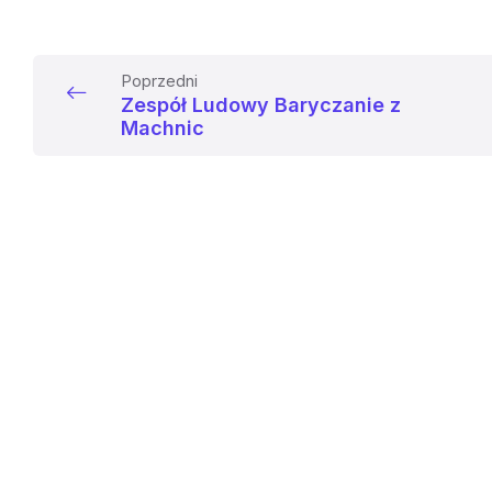
Poprzedni
Zespół Ludowy Baryczanie z
Machnic