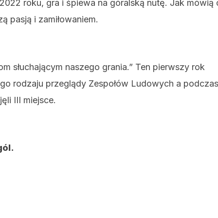
2022 roku, gra i śpiewa na góralską nutę. Jak mówią 
zą pasją i zamiłowaniem.
om słuchającym naszego grania.” Ten pierwszy rok
nego rodzaju przeglądy Zespołów Ludowych a podcza
i III miejsce.
gól.