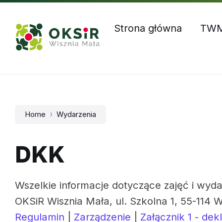
Skip
Skip
Skip
Godziny otwarcia: Pn – Czw: 8:00 – 16:00, Pt: 8:00 – 1
to
to
to
content
main
footer
Strona główna
TW
navigation
Home
Wydarzenia
DKK
Wszelkie informacje dotyczące zajęć i wyda
OKSiR Wisznia Mała, ul. Szkolna 1, 55-114 W
Regulamin
|
Zarządzenie
|
Załącznik 1 - dek