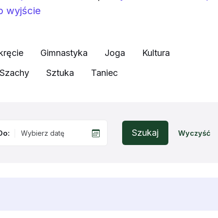
b wyjście
kręcie
Gimnastyka
Joga
Kultura
Szachy
Sztuka
Taniec
Szukaj
Do:
Wyczyść