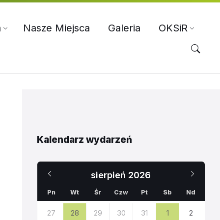
a
Nasze Miejsca
Galeria
OKSiR
Kalendarz wydarzeń
Poprzedni
Nast
sierpień
2026
miesiąc
miesi
Pn
Wt
Śr
Czw
Pt
Sb
Nd
Pomiń
27
28
29
30
31
1
2
dni