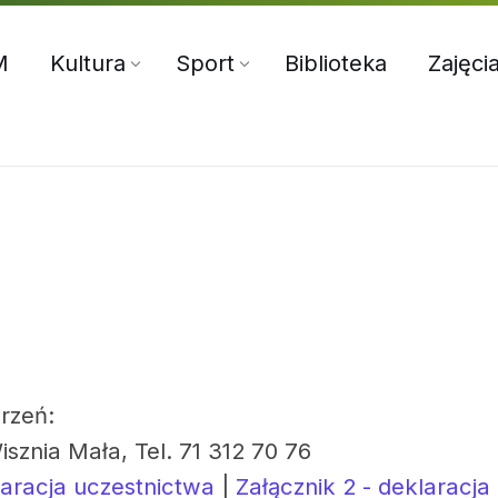
5:00
71 312 70 76
oksir@wiszniamala.pl
M
Kultura
Sport
Biblioteka
Zajęci
rzeń:
isznia Mała, Tel. 71 312 70 76
laracja uczestnictwa
|
Załącznik 2 - deklaracja