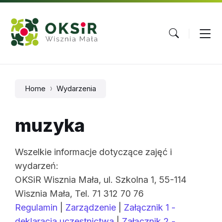
Skip
Skip
Skip
to
to
to
content
main
footer
navigation
Home
Wydarzenia
muzyka
Wszelkie informacje dotyczące zajęć i
wydarzeń:
OKSiR Wisznia Mała, ul. Szkolna 1, 55-114
Wisznia Mała, Tel. 71 312 70 76
Regulamin
|
Zarządzenie
|
Załącznik 1 -
deklaracja uczestnictwa
|
Załącznik 2 -