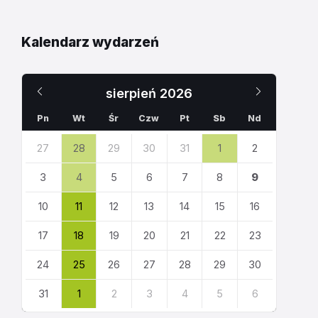
Kalendarz wydarzeń
Poprzedni
Następn
sierpień
2026
miesiąc
miesiąc
Pn
Wt
Śr
Czw
Pt
Sb
Nd
Pomiń
27
28
29
30
31
1
2
dni
kalendarza
3
4
5
6
7
8
9
10
11
12
13
14
15
16
17
18
19
20
21
22
23
24
25
26
27
28
29
30
31
1
2
3
4
5
6
Powrót