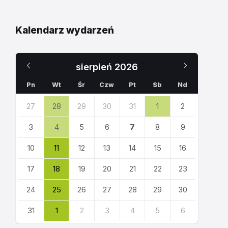
Kalendarz wydarzeń
Poprzedni
Następn
sierpień
2026
miesiąc
miesiąc
Pn
Wt
Śr
Czw
Pt
Sb
Nd
Pomiń
27
28
29
30
31
1
2
dni
kalendarza
3
4
5
6
7
8
9
10
11
12
13
14
15
16
17
18
19
20
21
22
23
24
25
26
27
28
29
30
31
1
2
3
4
5
6
Powrót