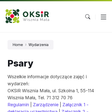
Skip
Skip
Skip
to
to
to
content
main
footer
navigation
Home
Wydarzenia
Psary
Wszelkie informacje dotyczące zajęć i
wydarzeń:
OKSiR Wisznia Mała, ul. Szkolna 1, 55-114
Wisznia Mała, Tel. 71 312 70 76
Regulamin
|
Zarządzenie
|
Załącznik 1 -
deklaracja uczestnictwa
|
Załącznik 2 -