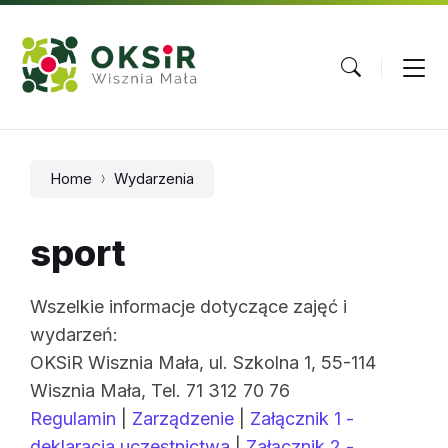
Skip
Skip
Skip
to
to
to
content
main
footer
navigation
Home
Wydarzenia
sport
Wszelkie informacje dotyczące zajęć i
wydarzeń:
OKSiR Wisznia Mała, ul. Szkolna 1, 55-114
Wisznia Mała, Tel. 71 312 70 76
Regulamin
|
Zarządzenie
|
Załącznik 1 -
deklaracja uczestnictwa
|
Załącznik 2 -