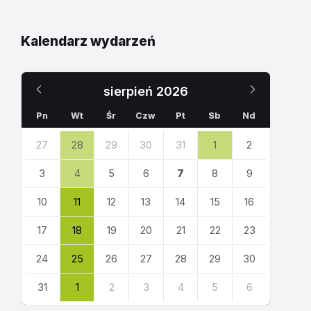
Kalendarz wydarzeń
Poprzedni
Następn
sierpień
2026
miesiąc
miesiąc
Pn
Wt
Śr
Czw
Pt
Sb
Nd
Pomiń
27
28
29
30
31
1
2
dni
kalendarza
3
4
5
6
7
8
9
10
11
12
13
14
15
16
17
18
19
20
21
22
23
24
25
26
27
28
29
30
31
1
2
3
4
5
6
Powrót