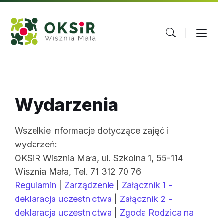
Skip
Skip
Skip
to
to
to
content
main
footer
navigation
Wydarzenia
Wszelkie informacje dotyczące zajęć i
wydarzeń:
OKSiR Wisznia Mała, ul. Szkolna 1, 55-114
Wisznia Mała, Tel. 71 312 70 76
Regulamin
|
Zarządzenie
|
Załącznik 1 -
deklaracja uczestnictwa
|
Załącznik 2 -
deklaracja uczestnictwa
|
Zgoda Rodzica na