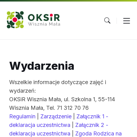
Skip
Skip
Skip
to
to
to
content
main
footer
navigation
Wydarzenia
Wszelkie informacje dotyczące zajęć i
wydarzeń:
OKSiR Wisznia Mała, ul. Szkolna 1, 55-114
Wisznia Mała, Tel. 71 312 70 76
Regulamin
|
Zarządzenie
|
Załącznik 1 -
deklaracja uczestnictwa
|
Załącznik 2 -
deklaracja uczestnictwa
|
Zgoda Rodzica na