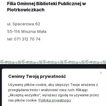
Filia Gminnej Biblioteki Publicznej w
Piotrkowiczkach
ul. Spacerowa 62
55-114 Wisznia Mała
tel: 071 312 70 74
Cenimy Twoją prywatność
Polityka prywatności
Używamy plików cookie, aby ulepszyć Twoje wrażenia z
przeglądania treści i analizować nasz ruch. Klikając
Ochrona danych osobowych
„Akceptuj wszystko”, wyrażasz zgodę na używanie przez
Deklaracja dostępności
Wykonanie: creosoft.pl
nas plików cookie.
Polityka prywatności