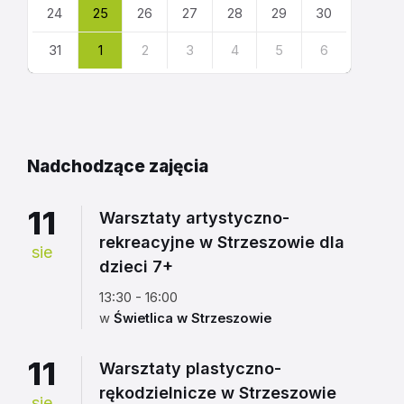
24
25
26
27
28
29
30
31
1
2
3
4
5
6
Powrót
do
kalendarza
Nadchodzące zajęcia
11
Warsztaty artystyczno-
rekreacyjne w Strzeszowie dla
sie
dzieci 7+
13:30 - 16:00
w
Świetlica w Strzeszowie
11
Warsztaty plastyczno-
rękodzielnicze w Strzeszowie
sie