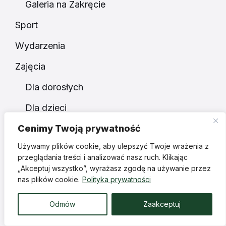
Galeria na Zakręcie
Sport
Wydarzenia
Zajęcia
Dla dorosłych
Dla dzieci
Cenimy Twoją prywatność
Gimnastyka
Używamy plików cookie, aby ulepszyć Twoje wrażenia z
Joga
przeglądania treści i analizować nasz ruch. Klikając
„Akceptuj wszystko”, wyrażasz zgodę na używanie przez
Muzyka
nas plików cookie.
Polityka prywatności
Nauka
Odmów
Zaakceptuj
Plastyka