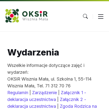
Skip
Skip
Skip
to
to
to
content
main
footer
navigation
Wydarzenia
Wszelkie informacje dotyczące zajęć i
wydarzeń:
OKSiR Wisznia Mała, ul. Szkolna 1, 55-114
Wisznia Mała, Tel. 71 312 70 76
Regulamin
|
Zarządzenie
|
Załącznik 1 -
deklaracja uczestnictwa
|
Załącznik 2 -
deklaracja uczestnictwa
|
Zgoda Rodzica na