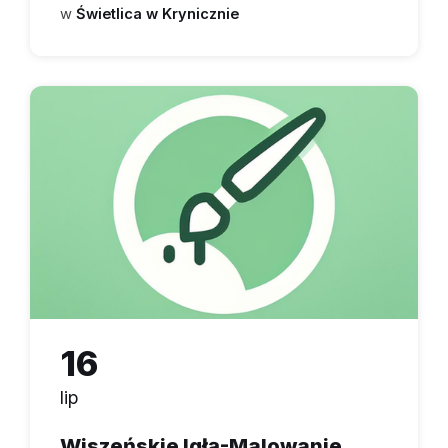
w
Świetlica w Krynicznie
16
lip
Wiszeńskie Igłą-Malowanie