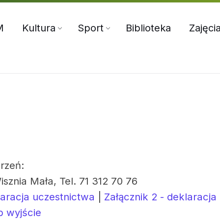
5:00
71 312 70 76
oksir@wiszniamala.pl
M
Kultura
Sport
Biblioteka
Zajęci
rzeń:
isznia Mała, Tel. 71 312 70 76
laracja uczestnictwa
|
Załącznik 2 - deklaracja
b wyjście