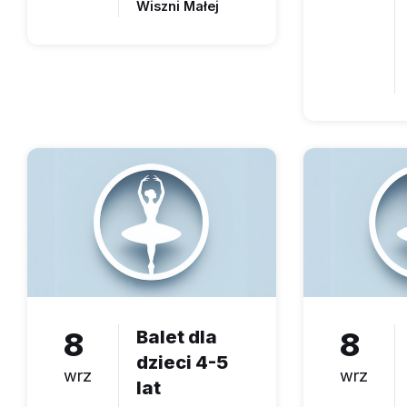
Wiszni Małej
8
Balet dla
8
dzieci 4-5
wrz
wrz
lat