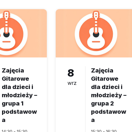
Zajęcia
8
Zajęcia
Gitarowe
Gitarowe
wrz
dla dzieci i
dla dzieci i
młodzieży –
młodzieży –
grupa 1
grupa 2
podstawow
podstawow
a
a
14:30 - 15:30
15:30 - 16:30