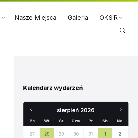
a
Nasze Miejsca
Galeria
OKSiR
Kalendarz wydarzeń
Poprzedni
Nast
sierpień
2026
miesiąc
miesi
Pn
Wt
Śr
Czw
Pt
Sb
Nd
Pomiń
27
28
29
30
31
1
2
dni