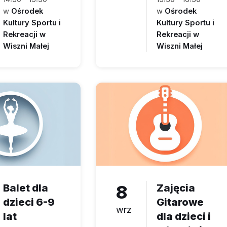
w
Ośrodek
w
Ośrodek
Kultury Sportu i
Kultury Sportu i
Rekreacji w
Rekreacji w
Wiszni Małej
Wiszni Małej
Balet dla
8
Zajęcia
dzieci 6-9
Gitarowe
wrz
lat
dla dzieci i