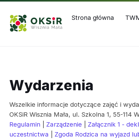
Skip
Skip
Skip
Godziny otwarcia: Pn – Czw: 8:00 – 16:00, Pt: 8:00 – 1
to
to
to
content
main
footer
Strona główna
TW
navigation
Wydarzenia
Wszelkie informacje dotyczące zajęć i wyda
OKSiR Wisznia Mała, ul. Szkolna 1, 55-114 W
Regulamin
|
Zarządzenie
|
Załącznik 1 - dek
uczestnictwa
|
Zgoda Rodzica na wyjazd lu