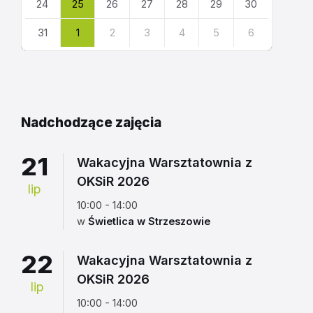
24
25
26
27
28
29
30
31
1
2
3
4
5
6
Powrót
do
kalendarza
Nadchodzące zajęcia
21
Wakacyjna Warsztatownia z
OKSiR 2026
lip
10:00 - 14:00
w
Świetlica w Strzeszowie
22
Wakacyjna Warsztatownia z
OKSiR 2026
lip
10:00 - 14:00