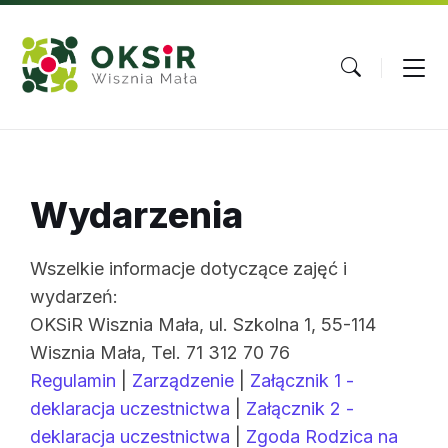
Skip
Skip
Skip
to
to
to
content
main
footer
navigation
Wydarzenia
Wszelkie informacje dotyczące zajęć i
wydarzeń:
OKSiR Wisznia Mała, ul. Szkolna 1, 55-114
Wisznia Mała, Tel. 71 312 70 76
Regulamin
|
Zarządzenie
|
Załącznik 1 -
deklaracja uczestnictwa
|
Załącznik 2 -
deklaracja uczestnictwa
|
Zgoda Rodzica na