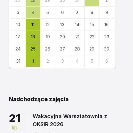
27
28
29
30
31
1
2
dni
kalendarza
3
4
5
6
7
8
9
10
11
12
13
14
15
16
17
18
19
20
21
22
23
24
25
26
27
28
29
30
31
1
2
3
4
5
6
Powrót
do
kalendarza
Nadchodzące zajęcia
21
Wakacyjna Warsztatownia z
OKSiR 2026
lip