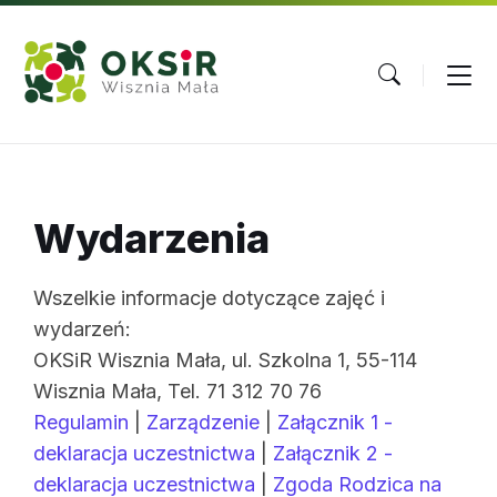
Skip
Skip
Skip
to
to
to
content
main
footer
navigation
Wydarzenia
Wszelkie informacje dotyczące zajęć i
wydarzeń:
OKSiR Wisznia Mała, ul. Szkolna 1, 55-114
Wisznia Mała, Tel. 71 312 70 76
Regulamin
|
Zarządzenie
|
Załącznik 1 -
deklaracja uczestnictwa
|
Załącznik 2 -
deklaracja uczestnictwa
|
Zgoda Rodzica na