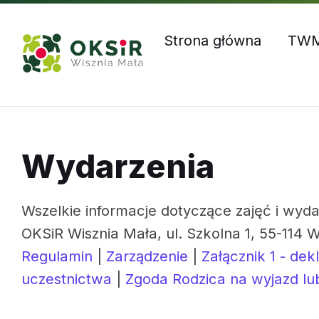
Skip
Skip
Skip
Godziny otwarcia: Pn – Czw: 8:00 – 16:00, Pt: 8:00 – 1
to
to
to
content
main
footer
Strona główna
TW
navigation
Wydarzenia
Wszelkie informacje dotyczące zajęć i wyda
OKSiR Wisznia Mała, ul. Szkolna 1, 55-114 W
Regulamin
|
Zarządzenie
|
Załącznik 1 - dek
uczestnictwa
|
Zgoda Rodzica na wyjazd lu