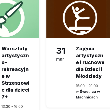
Warsztaty
31
Zajęcia
artystyczn
artystyczn
mar
o-
e i ruchowe
rekreacyjn
dla Dzieci i
e w
Młodzieży
Strzeszowi
15:00 - 20:00
e dla dzieci
w
Świetlica w
7+
Machnicach
13:30 - 16:00