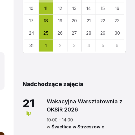
10
11
12
13
14
15
16
17
18
19
20
21
22
23
24
25
26
27
28
29
30
31
1
2
3
4
5
6
Powrót
do
kalendarza
Nadchodzące zajęcia
21
Wakacyjna Warsztatownia z
OKSiR 2026
lip
10:00 - 14:00
w
Świetlica w Strzeszowie