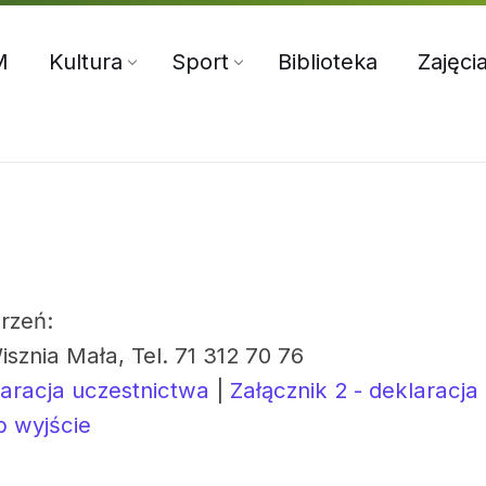
5:00
71 312 70 76
oksir@wiszniamala.pl
M
Kultura
Sport
Biblioteka
Zajęci
rzeń:
isznia Mała, Tel. 71 312 70 76
laracja uczestnictwa
|
Załącznik 2 - deklaracja
b wyjście