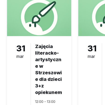
31
Zajęcia
31
literacko-
mar
mar
artystyczn
e w
Strzeszowi
e dla dzieci
3+z
opiekunem
12:00 - 13:00