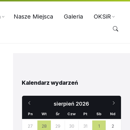
a
Nasze Miejsca
Galeria
OKSiR
Kalendarz wydarzeń
Poprzedni
Nast
sierpień
2026
miesiąc
miesi
Pn
Wt
Śr
Czw
Pt
Sb
Nd
Pomiń
27
28
29
30
31
1
2
dni