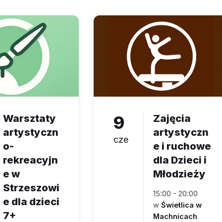
Warsztaty
9
Zajęcia
artystyczn
artystyczn
cze
o-
e i ruchowe
rekreacyjn
dla Dzieci i
e w
Młodzieży
Strzeszowi
15:00 - 20:00
e dla dzieci
w
Świetlica w
7+
Machnicach