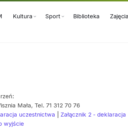
5:00
71 312 70 76
oksir@wiszniamala.pl
M
Kultura
Sport
Biblioteka
Zajęci
rzeń:
isznia Mała, Tel. 71 312 70 76
laracja uczestnictwa
|
Załącznik 2 - deklaracja
b wyjście