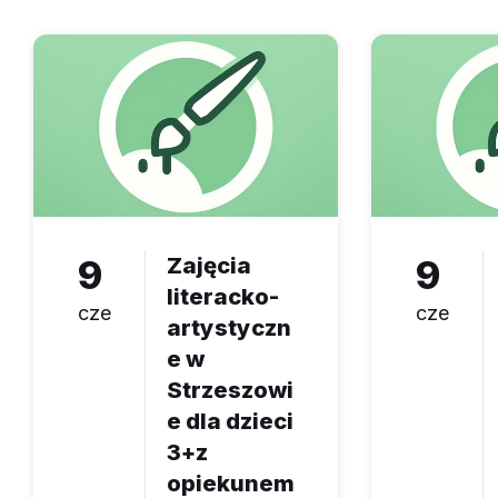
9
Zajęcia
9
literacko-
cze
cze
artystyczn
e w
Strzeszowi
e dla dzieci
3+z
opiekunem