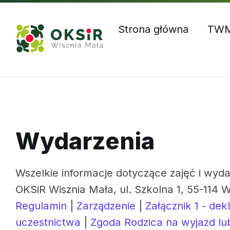
Skip
Skip
Skip
Godziny otwarcia: Pn – Czw: 8:00 – 16:00, Pt: 8:00 – 1
to
to
to
content
main
footer
Strona główna
TW
navigation
Wydarzenia
Wszelkie informacje dotyczące zajęć i wyda
OKSiR Wisznia Mała, ul. Szkolna 1, 55-114 W
Regulamin
|
Zarządzenie
|
Załącznik 1 - dek
uczestnictwa
|
Zgoda Rodzica na wyjazd lu